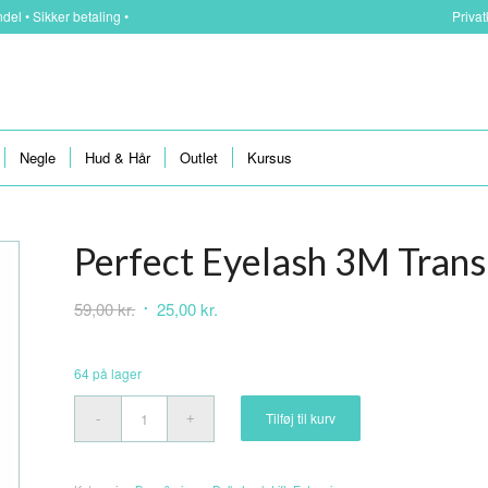
del • Sikker betaling •
Priva
Negle
Hud & Hår
Outlet
Kursus
Perfect Eyelash 3M Trans
Den
Den
59,00
kr.
25,00
kr.
oprindelige
aktuelle
pris
pris
64 på lager
var:
er:
59,00 kr..
25,00 kr..
Tilføj til kurv