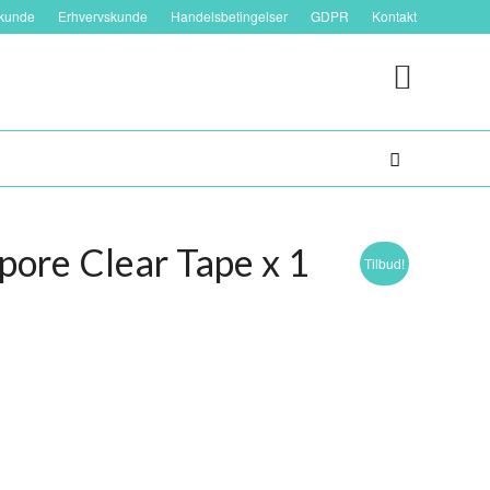
tkunde
Erhvervskunde
Handelsbetingelser
GDPR
Kontakt
pore Clear Tape x 1
Tilbud!