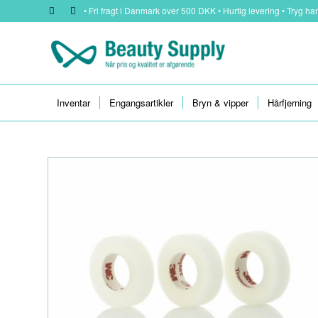
• Fri fragt i Danmark over 500 DKK • Hurtig levering • Tryg han
Inventar
Engangsartikler
Bryn & vipper
Hårfjerning