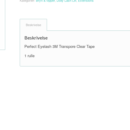
Kategorier:
Bryn & vipper
,
Dolly Lash Lift
,
Extensions
Beskrivelse
Beskrivelse
Perfect Eyelash 3M Transpore Clear Tape
1 rulle