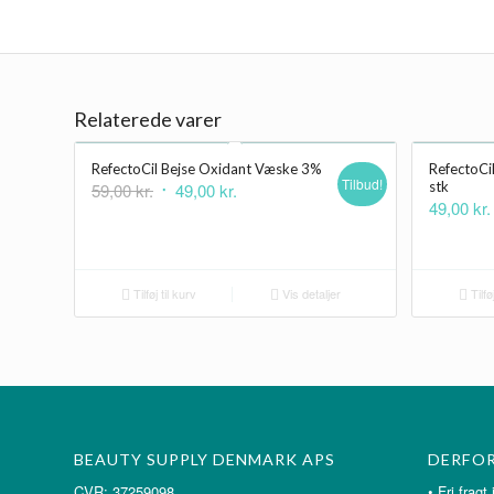
Relaterede varer
RefectoCil Bejse Oxidant Væske 3%
RefectoCi
Tilbud!
Den
Den
stk
59,00
kr.
49,00
kr.
49,00
kr.
oprindelige
aktuelle
pris
pris
var:
er:
59,00 kr..
49,00 kr..
Tilføj til kurv
Vis detaljer
Tilføj
BEAUTY SUPPLY DENMARK APS
DERFOR
CVR: 37259098
• Fri f