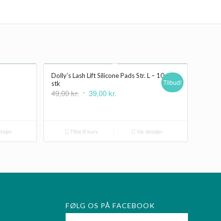
Dolly’s Lash Lift Silicone Pads Str. L – 10
Tilbud!
stk
Den
Den
49,00
kr.
39,00
kr.
oprindelige
aktuelle
pris
pris
var:
er:
taljer
Tilføj til kurv
Vis detaljer
49,00 kr..
39,00 kr..
FØLG OS PÅ FACEBOOK