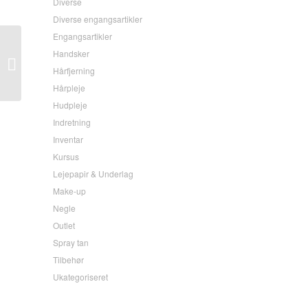
Diverse
Diverse engangsartikler
Engangsartikler
Handsker
Perfect Eyelash Display
Til Lash Volume Lift
Hårfjerning
Hårpleje
Hudpleje
Indretning
Inventar
Kursus
Lejepapir & Underlag
Make-up
Negle
Outlet
Spray tan
Tilbehør
Ukategoriseret