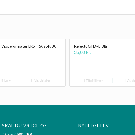
l Vippeformater EKSTRA soft 80
RefectoCil Dyb Blå
35,00
kr.
 til kurv
Vis detaljer
Tilføj til kurv
Vis de
 SKAL DU VÆLGE OS
NYHEDSBREV
ragt i DK over 500 DKK.