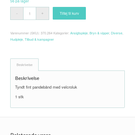
56 på lager
var:
er:
39,00 kr..
20,00 kr..
Tilføj til kurv
Varenummer (SKU):
370.264
Kategorier:
Ansigtspleje
,
Bryn & vipper
,
Diverse
,
Hudpleje
,
Tilbud & kampagner
Beskrivelse
Beskrivelse
Tyndt fint pandebånd med velcroluk
1 stk