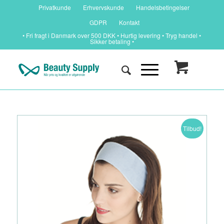
Privatkunde
Erhvervskunde
Handelsbetingelser
GDPR
Kontakt
• Fri fragt i Danmark over 500 DKK • Hurtig levering • Tryg handel •
Sikker betaling •
Tilbud!