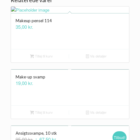
Relaterede varer
Makeup pensel 114
35,00
kr.
Tilføj til kurv
Vis detaljer
Make-up svamp
19,00
kr.
Tilføj til kurv
Vis detaljer
Ansigtssvampe, 10 stk
Tilbud!
Den
Den
95,00
kr.
67,50
kr.