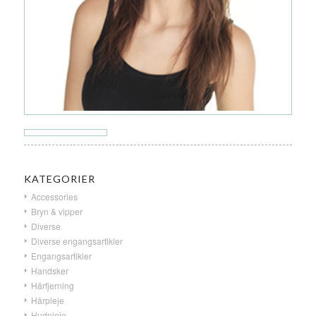
KATEGORIER
Accessories
Bryn & vipper
Diverse
Diverse engangsartikler
Engangsartikler
Handsker
Hårfjerning
Hårpleje
Hudpleje