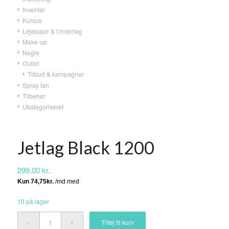
Inventar
Kursus
Lejepapir & Underlag
Make-up
Negle
Outlet
Tilbud & kampagner
Spray tan
Tilbehør
Ukategoriseret
Jetlag Black 1200
299,00
kr.
10 på lager
Tilføj til kurv