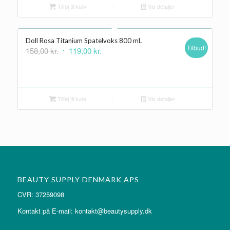
480,00 kr..
375,00 kr..
Tilføj til kurv
Vis detaljer
Doll Rosa Titanium Spatelvoks 800 mL
Tilbud!
Den
Den
158,00
kr.
119,00
kr.
oprindelige
aktuelle
pris
pris
var:
er:
158,00 kr..
119,00 kr..
Tilføj til kurv
Vis detaljer
BEAUTY SUPPLY DENMARK APS
CVR: 37259098
Kontakt på E-mail: kontakt@beautysupply.dk