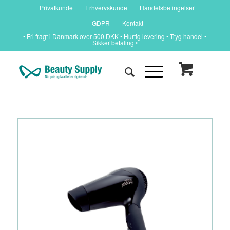
Privatkunde
Erhvervskunde
Handelsbetingelser
GDPR
Kontakt
• Fri fragt i Danmark over 500 DKK • Hurtig levering • Tryg handel •
Sikker betaling •