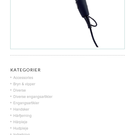
KATEGORIER
Accessories
Bryn & vipper
Diverse
Diverse engangsartikler
Engangsartikler
Handsker
Hårfjerning
Hårpleje
Hudpleje
Indretning