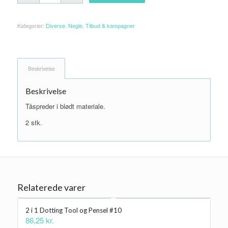
Kategorier:
Diverse
,
Negle
,
Tilbud & kampagner
Beskrivelse
Beskrivelse
Tåspreder i blødt materiale.
2 stk.
Relaterede varer
2 i 1 Dotting Tool og Pensel #10
86,25
kr.