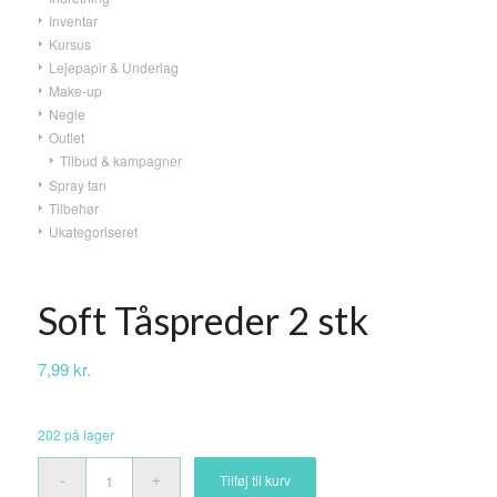
Inventar
Kursus
Lejepapir & Underlag
Make-up
Negle
Outlet
Tilbud & kampagner
Spray tan
Tilbehør
Ukategoriseret
Soft Tåspreder 2 stk
7,99
kr.
202 på lager
Tilføj til kurv