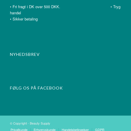
• Fri fragt i DK over 500 DKK. • Tryg
handel
• Sikker betaling
NYHEDSBREV
FØLG OS PÅ FACEBOOK
© Copyright - Beauty Supply
Privatkunde
Erhvervskunde
Handelsbetingelser
GDPR