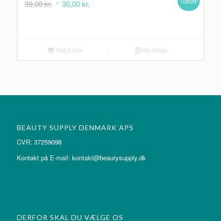
Tilbud!
Den
Den
39,00
kr.
30,00
kr.
oprindelige
aktuelle
pris
pris
var:
er:
39,00 kr..
30,00 kr..
Tilføj til kurv
Vis detaljer
BEAUTY SUPPLY DENMARK APS
CVR: 37259098
Kontakt på E-mail: kontakt@beautysupply.dk
DERFOR SKAL DU VÆLGE OS