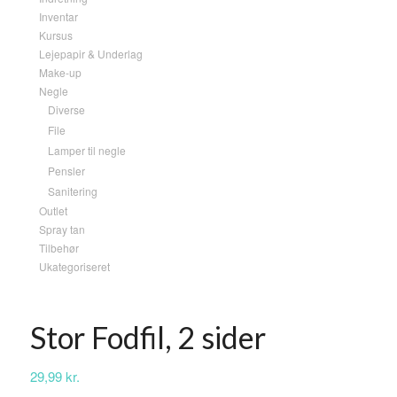
Inventar
Kursus
Lejepapir & Underlag
Make-up
Negle
Diverse
File
Lamper til negle
Pensler
Sanitering
Outlet
Spray tan
Tilbehør
Ukategoriseret
Stor Fodfil, 2 sider
29,99
kr.