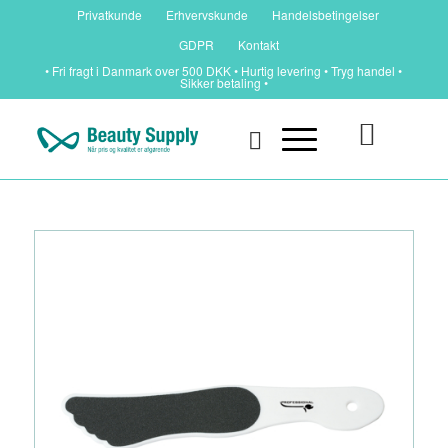
Privatkunde
Erhvervskunde
Handelsbetingelser
GDPR
Kontakt
• Fri fragt i Danmark over 500 DKK • Hurtig levering • Tryg handel •
Sikker betaling •