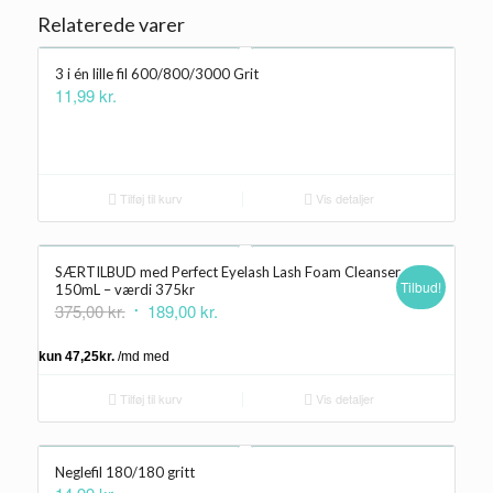
Relaterede varer
3 i én lille fil 600/800/3000 Grit
11,99
kr.
Tilføj til kurv
Vis detaljer
SÆRTILBUD med Perfect Eyelash Lash Foam Cleanser
Tilbud!
150mL – værdi 375kr
Den
Den
375,00
kr.
189,00
kr.
oprindelige
aktuelle
pris
pris
var:
er:
Tilføj til kurv
Vis detaljer
375,00 kr..
189,00 kr..
Neglefil 180/180 gritt