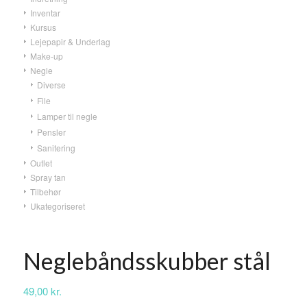
Inventar
Kursus
Lejepapir & Underlag
Make-up
Negle
Diverse
File
Lamper til negle
Pensler
Sanitering
Outlet
Spray tan
Tilbehør
Ukategoriseret
Neglebåndsskubber stål
49,00
kr.