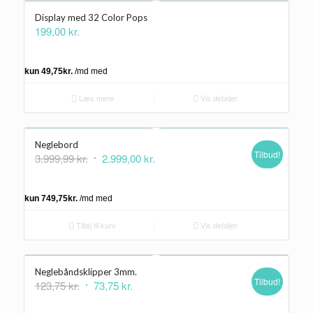
Display med 32 Color Pops
199,00
kr.
Læs mere
Vis detaljer
Neglebord
Tilbud!
Den
Den
3.999,99
kr.
2.999,00
kr.
oprindelige
aktuelle
pris
pris
var:
er:
3.999,99 kr..
2.999,00 kr..
Tilføj til kurv
Vis detaljer
Neglebåndsklipper 3mm.
Tilbud!
Den
Den
123,75
kr.
73,75
kr.
oprindelige
aktuelle