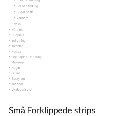
Før behandling
Sugar paste
Varmere
Voks
Hårpleje
Hudpleje
Indretning
Inventar
Kursus
Lejepapir & Underlag
Make-up
Negle
Outlet
Spray tan
Tilbehør
Ukategoriseret
Små Forklippede strips