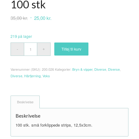
100 stk
Den
Den
35,00
kr.
25,00
kr.
oprindelige
aktuelle
pris
pris
219 på lager
var:
er:
35,00 kr..
25,00 kr..
Tilføj til kurv
Varenummer (SKU):
200.026
Kategorier:
Bryn & vipper
,
Diverse
,
Diverse
,
Diverse
,
Hårfjerning
,
Voks
Beskrivelse
Beskrivelse
100 stk. små forklippede strips, 12,5x3cm.