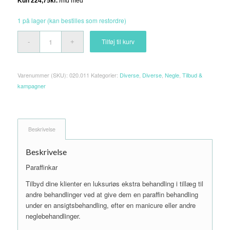
oprindelige
aktuelle
pris
pris
1 på lager (kan bestilles som restordre)
var:
er:
1.199,00 kr..
899,00 kr..
Tilføj til kurv
Varenummer (SKU):
020.011
Kategorier:
Diverse
,
Diverse
,
Negle
,
Tilbud &
kampagner
Beskrivelse
Beskrivelse
Paraffinkar
Tilbyd dine klienter en luksuriøs ekstra behandling i tillæg til
andre behandlinger ved at give dem en paraffin behandling
under en ansigtsbehandling, efter en manicure eller andre
neglebehandlinger.