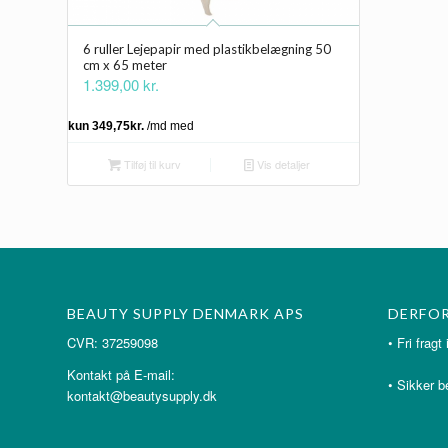
6 ruller Lejepapir med plastikbelægning 50
cm x 65 meter
1.399,00
kr.
Tilføj til kurv
Vis detaljer
BEAUTY SUPPLY DENMARK APS
DERFOR
CVR: 37259098
• Fri f
• Tr
Kontakt på E-mail:
• Sikker b
kontakt@beautysupply.dk