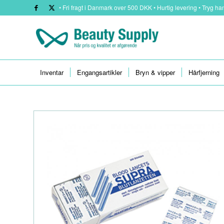
• Fri fragt i Danmark over 500 DKK • Hurtig levering • Tryg han
Inventar
Engangsartikler
Bryn & vipper
Hårfjerning