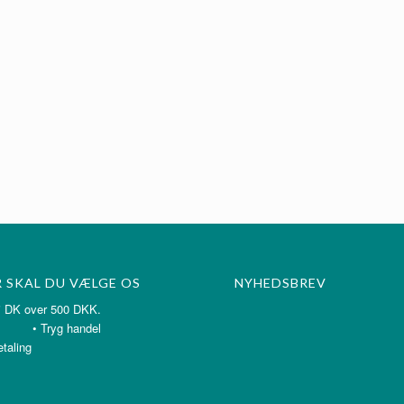
 SKAL DU VÆLGE OS
NYHEDSBREV
ragt i DK over 500 DKK.
yg handel
etaling