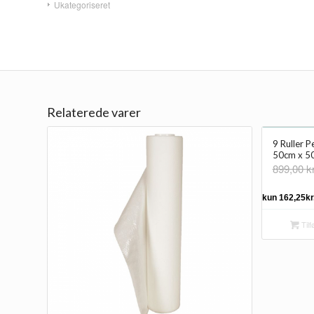
Ukategoriseret
Relaterede varer
9 Ruller P
50cm x 5
899,00
kr
Tilfø