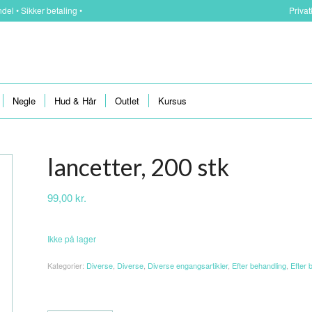
del • Sikker betaling •
Priva
Negle
Hud & Hår
Outlet
Kursus
lancetter, 200 stk
99,00
kr.
Ikke på lager
Kategorier:
Diverse
,
Diverse
,
Diverse engangsartikler
,
Efter behandling
,
Efter 