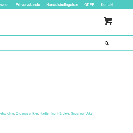
tkunde
Erhvervskunde
Handelsbetingelser
GDPR
Kontakt
behandling
,
Engangsartikler
,
Hårfjerning
,
Hårpleje
,
Sugaring
,
Voks