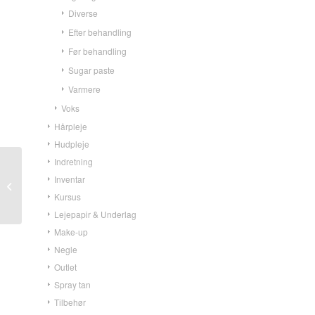
Diverse
Efter behandling
Før behandling
Sugar paste
Varmere
Voks
Hårpleje
Hudpleje
Indretning
Vippe- og brynbørste
Inventar
Sort 1 stk
Kursus
Lejepapir & Underlag
Make-up
Negle
Outlet
Spray tan
Tilbehør