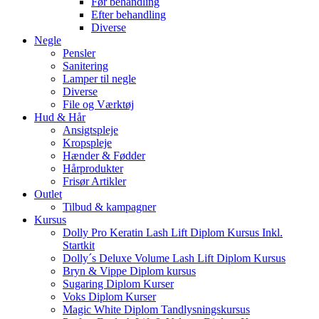
Før behandling
Efter behandling
Diverse
Negle
Pensler
Sanitering
Lamper til negle
Diverse
File og Værktøj
Hud & Hår
Ansigtspleje
Kropspleje
Hænder & Fødder
Hårprodukter
Frisør Artikler
Outlet
Tilbud & kampagner
Kursus
Dolly Pro Keratin Lash Lift Diplom Kursus Inkl.
Startkit
Dolly´s Deluxe Volume Lash Lift Diplom Kursus
Bryn & Vippe Diplom kursus
Sugaring Diplom Kurser
Voks Diplom Kurser
Magic White Diplom Tandlysningskursus