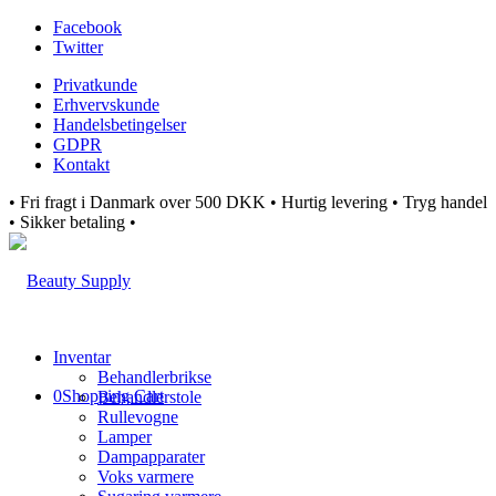
Facebook
Twitter
Privatkunde
Erhvervskunde
Handelsbetingelser
GDPR
Kontakt
• Fri fragt i Danmark over 500 DKK • Hurtig levering • Tryg handel
• Sikker betaling •
Inventar
Behandlerbrikse
0
Shopping Cart
Behandlerstole
Rullevogne
Lamper
Dampapparater
Voks varmere