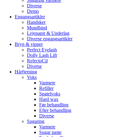
Sugaring varmere
Diverse
Demo
Engangsartikler
Handsker
Mundbind
Lejepapir & Underlag
Diverse engangsartikler
Bryn & vipper
Perfect Eyelash
Dolly Lash Lift
RefectoCil
Diverse
Hårfjerning
Voks
Varmere
Refiller
Spatelvoks
Hard wax
Før behandling
Efter behandling
Diverse
Sugaring
Varmere
Sugar paste