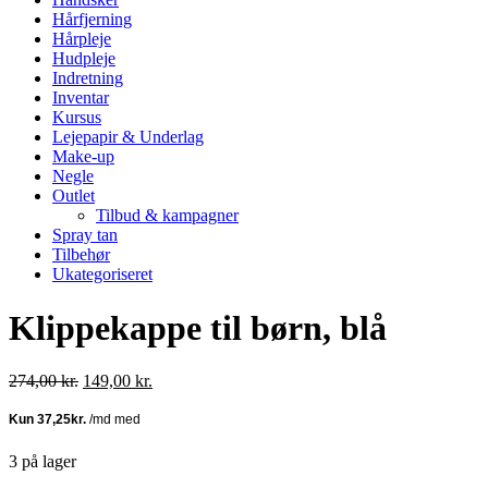
Hårfjerning
Hårpleje
Hudpleje
Indretning
Inventar
Kursus
Lejepapir & Underlag
Make-up
Negle
Outlet
Tilbud & kampagner
Spray tan
Tilbehør
Ukategoriseret
Klippekappe til børn, blå
Den
Den
274,00
kr.
149,00
kr.
oprindelige
aktuelle
pris
pris
var:
er:
274,00 kr..
149,00 kr..
3 på lager