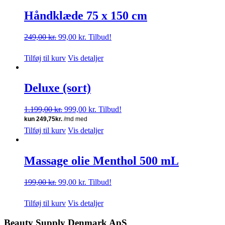
Håndklæde 75 x 150 cm
Den
Den
249,00
kr.
99,00
kr.
Tilbud!
oprindelige
aktuelle
pris
pris
Tilføj til kurv
Vis detaljer
var:
er:
249,00 kr..
99,00 kr..
Deluxe (sort)
Den
Den
1.199,00
kr.
999,00
kr.
Tilbud!
oprindelige
aktuelle
pris
pris
Tilføj til kurv
Vis detaljer
var:
er:
1.199,00 kr..
999,00 kr..
Massage olie Menthol 500 mL
Den
Den
199,00
kr.
99,00
kr.
Tilbud!
oprindelige
aktuelle
pris
pris
Tilføj til kurv
Vis detaljer
var:
er:
199,00 kr..
99,00 kr..
Beauty Supply Denmark ApS