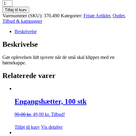
Klippekappe
til
Tilføj til kurv
børn,
Varenummer (SKU):
370.490
Kategorier:
Frisør Artikler
,
Outlet
,
blå
Tilbud & kampagner
antal
Beskrivelse
Beskrivelse
Gør oplevelsen lidt sjovere når de små skal klippes med en
børnekappe.
Relaterede varer
Engangshætter, 100 stk
Den
Den
99,00
kr.
49,00
kr.
Tilbud!
oprindelige
aktuelle
pris
pris
Tilføj til kurv
Vis detaljer
var:
er:
99,00 kr..
49,00 kr..