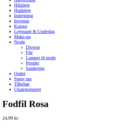
Hårpleje
Hudpleje
Indretning
Inventar
Kursus
Lejepapir & Underlag
Make-up
Negle
Diverse
File
Lamper til negle
Pensler
Sanitering
Outlet
Spray tan
Tilbehør
Ukategoriseret
Fodfil Rosa
24,99
kr.