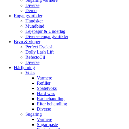
Sugaring varmere
Diverse
Demo
Engangsartikler
Handsker
Mundbind
Lejepapir & Underlag
Diverse engangsartikler
Bryn & vipper
Perfect Eyelash
Dolly Lash Lift
RefectoCil
Diverse
Hårfjerning
Voks
Varmere
Refiller
Spatelvoks
Hard wax
Før behandling
Efter behandling
Diverse
Sugaring
Varmere
Sugar paste