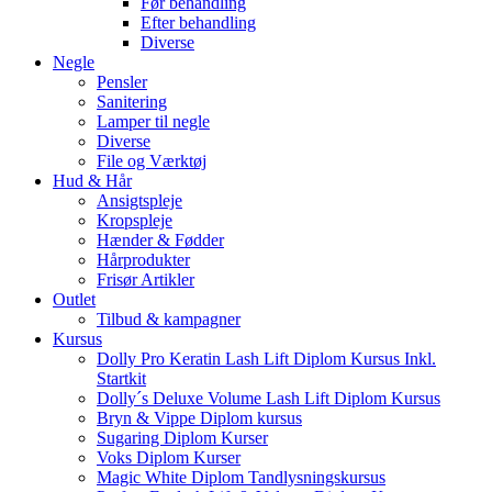
Før behandling
Efter behandling
Diverse
Negle
Pensler
Sanitering
Lamper til negle
Diverse
File og Værktøj
Hud & Hår
Ansigtspleje
Kropspleje
Hænder & Fødder
Hårprodukter
Frisør Artikler
Outlet
Tilbud & kampagner
Kursus
Dolly Pro Keratin Lash Lift Diplom Kursus Inkl.
Startkit
Dolly´s Deluxe Volume Lash Lift Diplom Kursus
Bryn & Vippe Diplom kursus
Sugaring Diplom Kurser
Voks Diplom Kurser
Magic White Diplom Tandlysningskursus